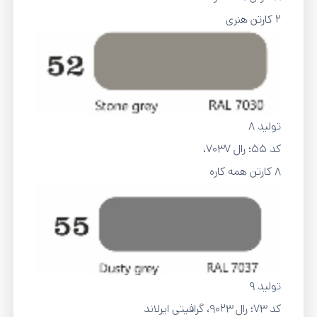
2 کارتن هنری
تولید 8
کد 55؛ رال 7037،
8 کارتن همه کاره
تولید 9
کد 73؛ رال 9023، گرافیتی ایرلاند