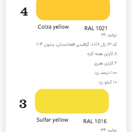
تولید 31
کد 3؛ رال 1016، گرافیتی افغانستان، پنتون 114
8 کارتن همه کاره
2 کارتن هنری
100 درصد زرد
10 کیلو زرد
تولید 32