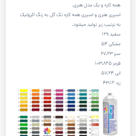
همه کاره و یک مدل هنری.
اسپری هنری و اسپری همه کاره تک گل به رنگ اکرولیک
به ترتیب زیر تولید میشود.
سفید 129
مشکی 54
سبز 67،23
قرمز 103،825
ابی 57،24
زرد 43،12