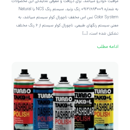
مراقبت خودرو میباشد. برای دریافت و معرفی نمایندگی این محصولات
به شماره 09121684009 زنگ بزنید. سیستم رنگ NCS یا Natural
Color System نس اس مخفف ناچورال کولر سیستم میباشد، به
معنی سیستم رنگهای طبیعی. ناچورال کولر سیستم از 6 رنگ مختلف
تشکیل شده است، […]
ادامه مطلب